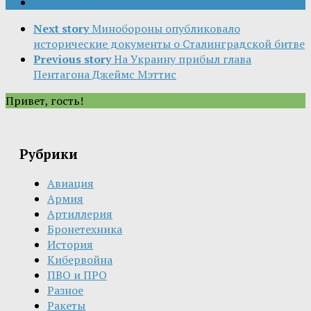
Next story
Минобороны опубликовало
исторические документы о Сталинградской битве
Previous story
На Украину прибыл глава
Пентагона Джеймс Мэттис
Привет, гость!
Рубрики
Авиация
Армия
Артиллерия
Бронетехника
История
Кибервойна
ПВО и ПРО
Разное
Ракеты