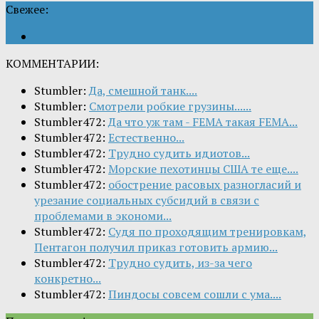
Свежее:
КОММЕНТАРИИ:
Stumbler:
Да, смешной танк....
Stumbler:
Смотрели робкие грузины......
Stumbler472:
Да что уж там - FEMA такая FEMA...
Stumbler472:
Естественно...
Stumbler472:
Трудно судить идиотов...
Stumbler472:
Морские пехотинцы США те еще....
Stumbler472:
обострение расовых разногласий и
урезание социальных субсидий в связи с
проблемами в экономи...
Stumbler472:
Судя по проходящим тренировкам,
Пентагон получил приказ готовить армию...
Stumbler472:
Трудно судить, из-за чего
конкретно...
Stumbler472:
Пиндосы совсем сошли с ума....