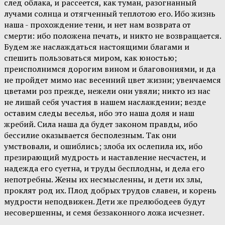
след облака, и рассеется, как туман, разогнанный
лучами солнца и отягченный теплотою его. Ибо жизнь
наша - прохождение тени, и нет нам возврата от
смерти: ибо положена печать, и никто не возвращается.
Будем же наслаждаться настоящими благами и
спешить пользоваться миром, как юностью;
преисполнимся дорогим вином и благовониями, и да
не пройдет мимо нас весенний цвет жизни; увенчаемся
цветами роз прежде, нежели они увяли; никто из нас
не лишай себя участия в нашем наслаждении; везде
оставим следы веселья, ибо это наша доля и наш
жребий. Сила наша да будет законом правды, ибо
бессилие оказывается бесполезным. Так они
умствовали, и ошиблись; злоба их ослепила их, ибо
презирающий мудрость и наставление несчастен, и
надежда его суетна, и труды бесплодны, и дела его
непотребны. Жены их несмысленны, и дети их злы,
проклят род их. Плод добрых трудов славен, и корень
мудрости неподвижен. Дети же прелюбодеев будут
несовершенны, и семя беззаконного ложа исчезнет.