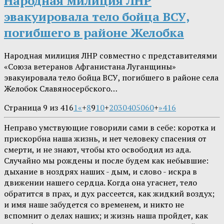
Народная милиция ЛНР
эвакуировала тело бойца ВСУ,
погибшего в районе Желобка
Народная милиция ЛНР совместно с представителями
«Союза ветеранов Афганистана Луганщины»
эвакуировала тело бойца ВСУ, погибшего в районе села
Желобок Славяносербского…
Страница 9 из 416
1
«
+
8
9
10
+
20
30
40
50
60
+
»
416
Неправо умствующие говорили сами в себе: коротка и
прискорбна наша жизнь, и нет человеку спасения от
смерти, и не знают, чтобы кто освободил из ада.
Случайно мы рождены и после будем как небывшие:
дыхание в ноздрях наших - дым, и слово - искра в
движении нашего сердца. Когда она угаснет, тело
обратится в прах, и дух рассеется, как жидкий воздух;
и имя наше забудется со временем, и никто не
вспомнит о делах наших; и жизнь наша пройдет, как