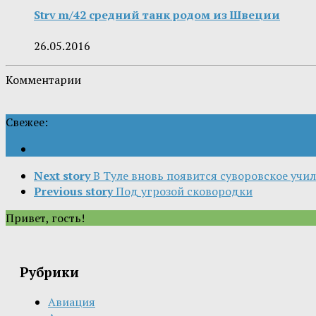
Strv m/42 средний танк родом из Швеции
26.05.2016
Комментарии
Свежее:
Next story
В Туле вновь появится суворовское учи
Previous story
Под угрозой сковородки
Привет, гость!
Рубрики
Авиация