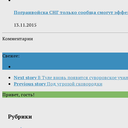
Погранвойска СНГ только сообща смогут эффе
13.11.2015
Комментарии
Свежее:
Next story
В Туле вновь появится суворовское учи
Previous story
Под угрозой сковородки
Привет, гость!
Рубрики