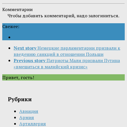
Комментарии
Чтобы добавить комментарий, надо залогиниться.
Свежее:
Next story
Немецкие парламентарии призвали к
введению санкций в отношении Польши
Previous story
Патриоты Мали призвали Путина
«вмешаться в малийский кризис»
Привет, гость!
Рубрики
Авиация
Армия
Артиллерия