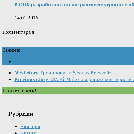
В ОПК разработано новое радиоэлектронное о
14.01.2016
Комментарии
Свежее:
Next story
Тренировка «Русских Витязей»
Previous story
БЛА AirMule совершил свой первый 
Привет, гость!
Рубрики
Авиация
Армия