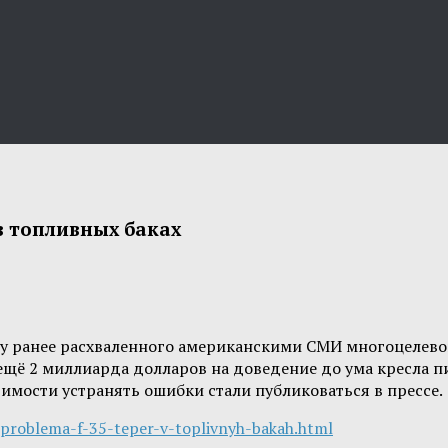
в топливных баках
у ранее расхваленного американскими СМИ многоцелевог
ещё 2 миллиарда долларов на доведение до ума кресла пи
одимости устранять ошибки стали публиковаться в прессе.
-problema-f-35-teper-v-toplivnyh-bakah.html