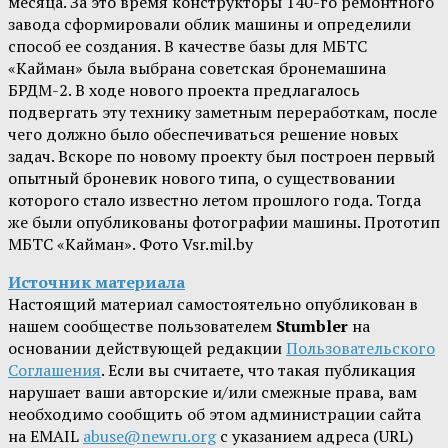
месяца. За это время конструкторы 140-го ремонтного
завода сформировали облик машины и определили
способ ее создания. В качестве базы для МБТС
«Кайман» была выбрана советская бронемашина
БРДМ-2. В ходе нового проекта предлагалось
подвергать эту технику заметным переработкам, после
чего должно было обеспечиваться решение новых
задач. Вскоре по новому проекту был построен первый
опытный броневик нового типа, о существовании
которого стало известно летом прошлого года. Тогда
же были опубликованы фотографии машины. Прототип
МБТС «Кайман». Фото Vsr.mil.by
Источник материала
Настоящий материал самостоятельно опубликован в
нашем сообществе пользователем
Stumbler
на
основании действующей редакции
Пользовательского
Соглашения
. Если вы считаете, что такая публикация
нарушает ваши авторские и/или смежные права, вам
необходимо сообщить об этом администрации сайта
на EMAIL
abuse@newru.org
с указанием адреса (URL)