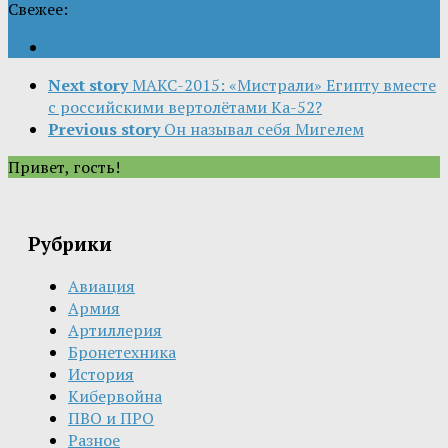
Свежее:
Next story
МАКС-2015: «Мистрали» Египту вместе
с российскими вертолётами Ка-52?
Previous story
Он называл себя Мигелем
Привет, гость!
Рубрики
Авиация
Армия
Артиллерия
Бронетехника
История
Кибервойна
ПВО и ПРО
Разное