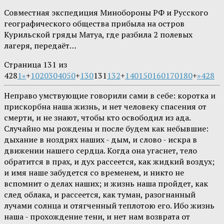
Совместная экспедиция Минобороны РФ и Русского
географического общества прибыла на остров
Курильской гряды Матуа, где разбила 2 полевых
лагеря, передаёт…
Страница 131 из
428
1
«
+
10
20
30
40
50
+
130
131
132
+
140
150
160
170
180
+
»
428
Неправо умствующие говорили сами в себе: коротка и
прискорбна наша жизнь, и нет человеку спасения от
смерти, и не знают, чтобы кто освободил из ада.
Случайно мы рождены и после будем как небывшие:
дыхание в ноздрях наших - дым, и слово - искра в
движении нашего сердца. Когда она угаснет, тело
обратится в прах, и дух рассеется, как жидкий воздух;
и имя наше забудется со временем, и никто не
вспомнит о делах наших; и жизнь наша пройдет, как
след облака, и рассеется, как туман, разогнанный
лучами солнца и отягченный теплотою его. Ибо жизнь
наша - прохождение тени, и нет нам возврата от