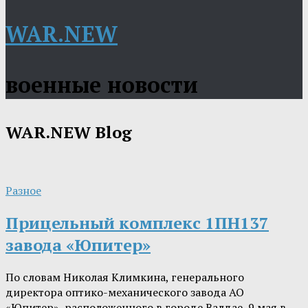
WAR.NEW
военные новости
WAR.NEW
Blog
Разное
Прицельный комплекс 1ПН137
завода «Юпитер»
По словам Николая Климкина, генерального
директора оптико-механического завода АО
«Юпитер», расположенного в городе Валдае, 9 мая в