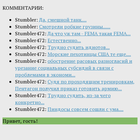
КОММЕНТАРИИ:
Stumbler:
Да, смешной танк....
Stumbler:
Смотрели робкие грузины......
Stumbler472:
Да что уж там - FEMA такая FEMA...
Stumbler472:
Естественно...
Stumbler472:
Трудно судить идиотов...
Stumbler472:
Морские пехотинцы США те еще....
Stumbler472:
обострение расовых разногласий и
урезание социальных субсидий в связи с
проблемами в экономи...
Stumbler472:
Судя по проходящим тренировкам,
Пентагон получил приказ готовить армию...
Stumbler472:
Трудно судить, из-за чего
конкретно...
Stumbler472:
Пиндосы совсем сошли с ума....
Привет, гость!