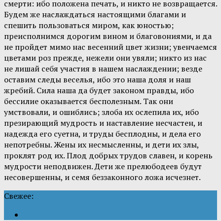
смерти: ибо положена печать, и никто не возвращается.
Будем же наслаждаться настоящими благами и
спешить пользоваться миром, как юностью;
преисполнимся дорогим вином и благовониями, и да
не пройдет мимо нас весенний цвет жизни; увенчаемся
цветами роз прежде, нежели они увяли; никто из нас
не лишай себя участия в нашем наслаждении; везде
оставим следы веселья, ибо это наша доля и наш
жребий. Сила наша да будет законом правды, ибо
бессилие оказывается бесполезным. Так они
умствовали, и ошиблись; злоба их ослепила их, ибо
презирающий мудрость и наставление несчастен, и
надежда его суетна, и труды бесплодны, и дела его
непотребны. Жены их несмысленны, и дети их злы,
проклят род их. Плод добрых трудов славен, и корень
мудрости неподвижен. Дети же прелюбодеев будут
несовершенны, и семя беззаконного ложа исчезнет.
Свежее: