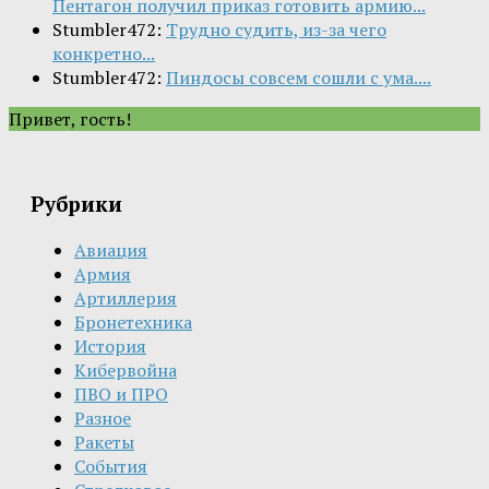
Пентагон получил приказ готовить армию...
Stumbler472:
Трудно судить, из-за чего
конкретно...
Stumbler472:
Пиндосы совсем сошли с ума....
Привет, гость!
Рубрики
Авиация
Армия
Артиллерия
Бронетехника
История
Кибервойна
ПВО и ПРО
Разное
Ракеты
События