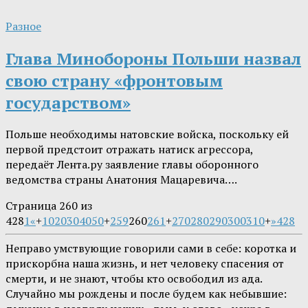
Разное
Глава Минобороны Польши назвал
свою страну «фронтовым
государством»
Польше необходимы натовские войска, поскольку ей
первой предстоит отражать натиск агрессора,
передаёт Лента.ру заявление главы оборонного
ведомства страны Анатония Мацаревича….
Страница 260 из
428
1
«
+
10
20
30
40
50
+
259
260
261
+
270
280
290
300
310
+
»
428
Неправо умствующие говорили сами в себе: коротка и
прискорбна наша жизнь, и нет человеку спасения от
смерти, и не знают, чтобы кто освободил из ада.
Случайно мы рождены и после будем как небывшие: