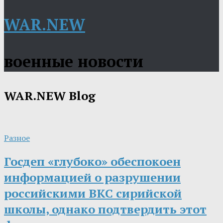
WAR.NEW
военные новости
WAR.NEW
Blog
Разное
Госдеп «глубоко» обеспокоен
информацией о разрушении
российскими ВКС сирийской
школы, однако подтвердить этот