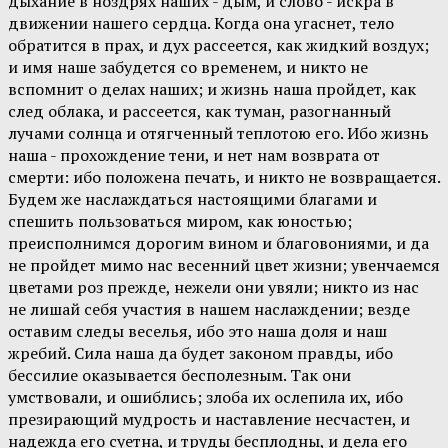
дыхание в ноздрях наших - дым, и слово - искра в
движении нашего сердца. Когда она угаснет, тело
обратится в прах, и дух рассеется, как жидкий воздух;
и имя наше забудется со временем, и никто не
вспомнит о делах наших; и жизнь наша пройдет, как
след облака, и рассеется, как туман, разогнанный
лучами солнца и отягченный теплотою его. Ибо жизнь
наша - прохождение тени, и нет нам возврата от
смерти: ибо положена печать, и никто не возвращается.
Будем же наслаждаться настоящими благами и
спешить пользоваться миром, как юностью;
преисполнимся дорогим вином и благовониями, и да
не пройдет мимо нас весенний цвет жизни; увенчаемся
цветами роз прежде, нежели они увяли; никто из нас
не лишай себя участия в нашем наслаждении; везде
оставим следы веселья, ибо это наша доля и наш
жребий. Сила наша да будет законом правды, ибо
бессилие оказывается бесполезным. Так они
умствовали, и ошиблись; злоба их ослепила их, ибо
презирающий мудрость и наставление несчастен, и
надежда его суетна, и труды бесплодны, и дела его