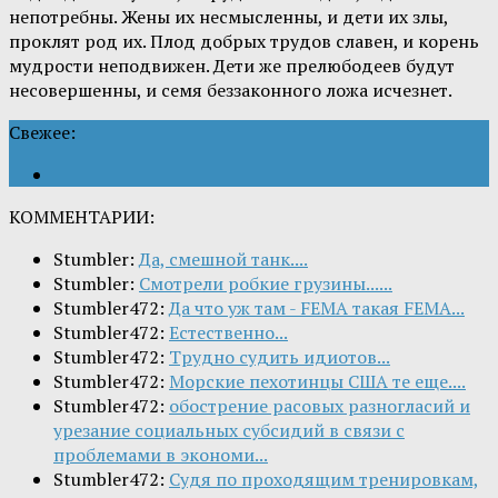
непотребны. Жены их несмысленны, и дети их злы,
проклят род их. Плод добрых трудов славен, и корень
мудрости неподвижен. Дети же прелюбодеев будут
несовершенны, и семя беззаконного ложа исчезнет.
Свежее:
КОММЕНТАРИИ:
Stumbler:
Да, смешной танк....
Stumbler:
Смотрели робкие грузины......
Stumbler472:
Да что уж там - FEMA такая FEMA...
Stumbler472:
Естественно...
Stumbler472:
Трудно судить идиотов...
Stumbler472:
Морские пехотинцы США те еще....
Stumbler472:
обострение расовых разногласий и
урезание социальных субсидий в связи с
проблемами в экономи...
Stumbler472:
Судя по проходящим тренировкам,