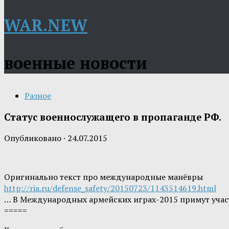
WAR.NEW
военные новости
Разное
Статус военнослужащего в пропаганде РФ.
Опубликовано
·
24.07.2015
Оригинально текст про международные манёвры
http://ria.ru/defense_safety/20150723/1143514619.html
… В Международных армейских играх-2015 примут участие
=====