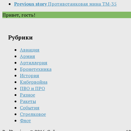
Previous story
Противотанковая мина ТМ-35
Привет, гость!
Рубрики
Авиация
Армия
Артиллерия
Бронетехника
История
Кибервойна
ПВО и ПРО
Разное
Ракеты
События
Стрелковое
Флот