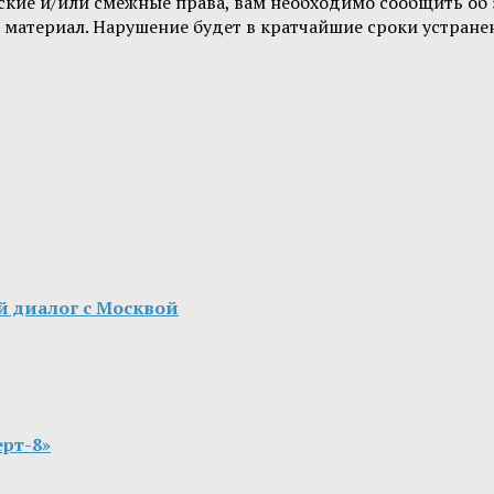
орские и/или смежные права, вам необходимо сообщить о
 материал. Нарушение будет в кратчайшие сроки устране
й диалог с Москвой
рт-8»