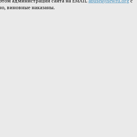
б этом администрации сайта на EMAIL
abuse@newru.org
с
но, виновные наказаны.