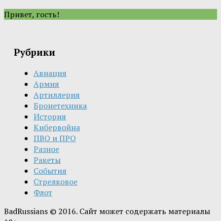
Привет, гость!
Рубрики
Авиация
Армия
Артиллерия
Бронетехника
История
Кибервойна
ПВО и ПРО
Разное
Ракеты
События
Стрелковое
Флот
BadRussians © 2016. Сайт может содержать материалы