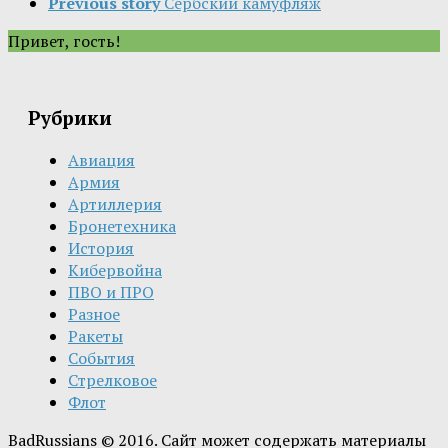
Previous story
Сербский камуфляж
Привет, гость!
Рубрики
Авиация
Армия
Артиллерия
Бронетехника
История
Кибервойна
ПВО и ПРО
Разное
Ракеты
События
Стрелковое
Флот
BadRussians © 2016. Сайт может содержать материалы