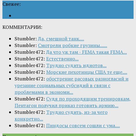
Свежее:
КОММЕНТАРИИ:
Stumbler:
Да, смешной танк....
Stumbler:
Смотрели робкие грузины......
Stumbler472:
Да что уж там - FEMA такая FEMA...
Stumbler472:
Естественно...
Stumbler472:
Трудно судить идиотов...
Stumbler472:
Морские пехотинцы США те еще....
Stumbler472:
обострение расовых разногласий и
урезание социальных субсидий в связи с
проблемами в экономи...
Stumbler472:
Судя по проходящим тренировкам,
Пентагон получил приказ готовить армию...
Stumbler472:
Трудно судить, из-за чего
конкретно...
Stumbler472:
Пиндосы совсем сошли с ума....