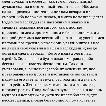
след облака, и рассеется, как туман, разогнанный
лучами солнца и отягченный теплотою его. Ибо жизнь
наша - прохождение тени, и нет нам возврата от
смерти: ибо положена печать, и никто не возвращается.
Будем же наслаждаться настоящими благами и
спешить пользоваться миром, как юностью;
преисполнимся дорогим вином и благовониями, и да
не пройдет мимо нас весенний цвет жизни; увенчаемся
цветами роз прежде, нежели они увяли; никто из нас
не лишай себя участия в нашем наслаждении; везде
оставим следы веселья, ибо это наша доля и наш
жребий. Сила наша да будет законом правды, ибо
бессилие оказывается бесполезным. Так они
умствовали, и ошиблись; злоба их ослепила их, ибо
презирающий мудрость и наставление несчастен, и
надежда его суетна, и труды бесплодны, и дела его
непотребны. Жены их несмысленны, и дети их злы,
проклят род их. Плод добрых трудов славен, и корень
мудрости неподвижен. Дети же прелюбодеев будут
несовершенны, и семя беззаконного ложа исчезнет.