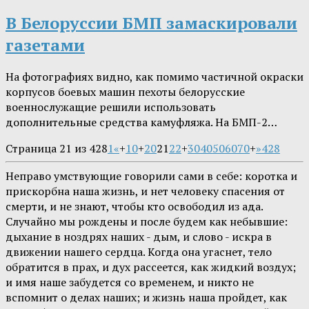
В Белоруссии БМП замаскировали
газетами
На фотографиях видно, как помимо частичной окраски
корпусов боевых машин пехоты белорусские
военнослужащие решили использовать
дополнительные средства камуфляжа. На БМП-2…
Страница 21 из 428
1
«
+
10
+
20
21
22
+
30
40
50
60
70
+
»
428
Неправо умствующие говорили сами в себе: коротка и
прискорбна наша жизнь, и нет человеку спасения от
смерти, и не знают, чтобы кто освободил из ада.
Случайно мы рождены и после будем как небывшие:
дыхание в ноздрях наших - дым, и слово - искра в
движении нашего сердца. Когда она угаснет, тело
обратится в прах, и дух рассеется, как жидкий воздух;
и имя наше забудется со временем, и никто не
вспомнит о делах наших; и жизнь наша пройдет, как